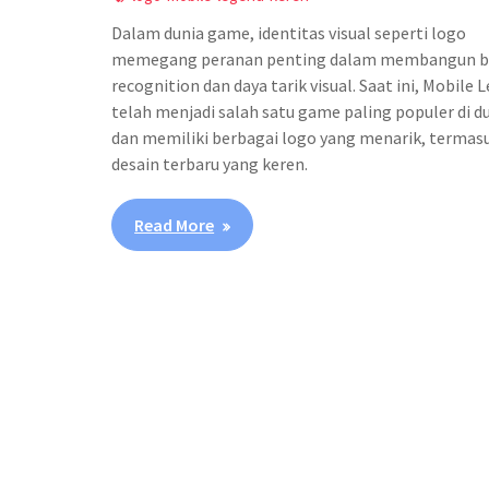
Dalam dunia game, identitas visual seperti logo
memegang peranan penting dalam membangun b
recognition dan daya tarik visual. Saat ini, Mobile 
telah menjadi salah satu game paling populer di d
dan memiliki berbagai logo yang menarik, termas
desain terbaru yang keren.
Read More