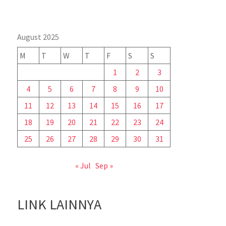
August 2025
M
T
W
T
F
S
S
1
2
3
4
5
6
7
8
9
10
11
12
13
14
15
16
17
18
19
20
21
22
23
24
25
26
27
28
29
30
31
« Jul
Sep »
LINK LAINNYA