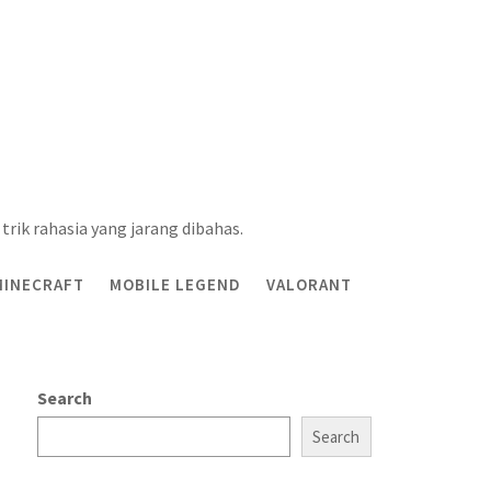
trik rahasia yang jarang dibahas.
MINECRAFT
MOBILE LEGEND
VALORANT
Search
Search