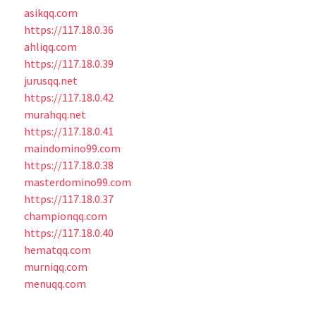
asikqq.com
https://117.18.0.36
ahliqq.com
https://117.18.0.39
jurusqq.net
https://117.18.0.42
murahqq.net
https://117.18.0.41
maindomino99.com
https://117.18.0.38
masterdomino99.com
https://117.18.0.37
championqq.com
https://117.18.0.40
hematqq.com
murniqq.com
menuqq.com