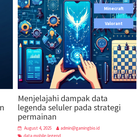
,
Minecraft
,
Valorant
Menjelajahi dampak data
un
legenda seluler pada strategi
permainan
August 4, 2025
admin@gamingbio.id
data-mobile-legend