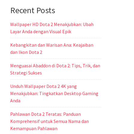
Recent Posts
Wallpaper HD Dota 2 Menakjubkan: Ubah
Layar Anda dengan Visual Epik
Kebangkitan dan Warisan Ana: Keajaiban
dan Ikon Dota 2
Menguasai Abaddon di Dota 2: Tips, Trik, dan
Strategi Sukses
Unduh Wallpaper Dota 2 4K yang
Menakjubkan: Tingkatkan Desktop Gaming
Anda
Pahlawan Dota 2 Teratas: Panduan
Komprehensif untuk Semua Nama dan
Kemampuan Pahlawan