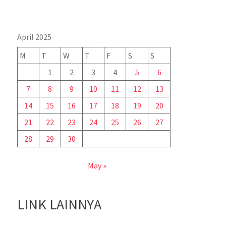
April 2025
M
T
W
T
F
S
S
1
2
3
4
5
6
7
8
9
10
11
12
13
14
15
16
17
18
19
20
21
22
23
24
25
26
27
28
29
30
May »
LINK LAINNYA