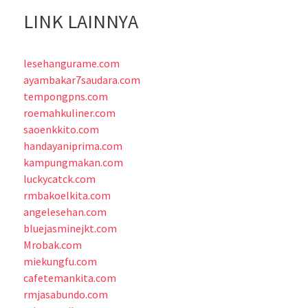
LINK LAINNYA
lesehangurame.com
ayambakar7saudara.com
tempongpns.com
roemahkuliner.com
saoenkkito.com
handayaniprima.com
kampungmakan.com
luckycatck.com
rmbakoelkita.com
angelesehan.com
bluejasminejkt.com
Mrobak.com
miekungfu.com
cafetemankita.com
rmjasabundo.com