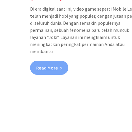
Di era digital saat ini, video game seperti Mobile 
telah menjadi hobi yang populer, dengan jutaan p
di seluruh dunia. Dengan semakin populernya
permainan, sebuah fenomena baru telah muncul:
layanan “Joki”. Layanan ini mengklaim untuk
meningkatkan peringkat permainan Anda atau
membantu
Read More