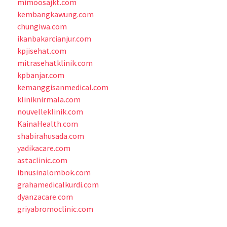
mimoosajkt.com
kembangkawung.com
chungiwa.com
ikanbakarcianjur.com
kpjisehat.com
mitrasehatklinik.com
kpbanjar.com
kemanggisanmedical.com
kliniknirmala.com
nouvelleklinik.com
KainaHealth.com
shabirahusada.com
yadikacare.com
astaclinic.com
ibnusinalombok.com
grahamedicalkurdi.com
dyanzacare.com
griyabromoclinic.com