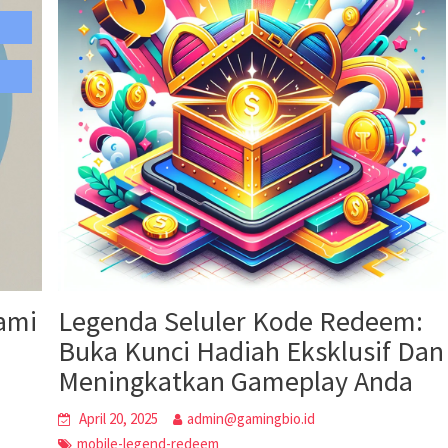
ami
Legenda Seluler Kode Redeem:
Buka Kunci Hadiah Eksklusif Dan
Meningkatkan Gameplay Anda
April 20, 2025
admin@gamingbio.id
mobile-legend-redeem